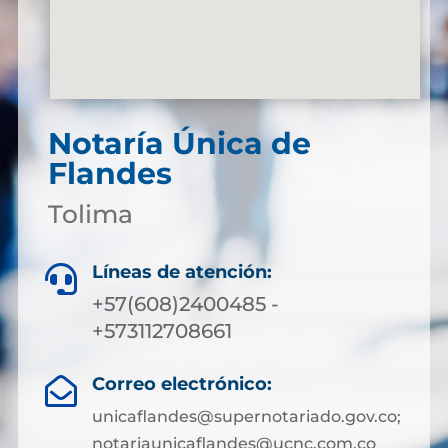
Notaría Única de
Flandes
Tolima
Líneas de atención:

+57(608)2400485 -
+573112708661
Correo electrónico:

unicaflandes@supernotariado.gov.co;
notariaunicaflandes@ucnc.com.co