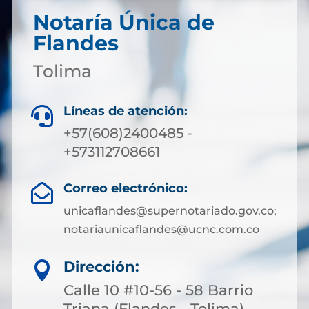
Notaría Única de
Flandes
Tolima
Líneas de atención:

+57(608)2400485 -
+573112708661
Correo electrónico:

unicaflandes@supernotariado.gov.co;
notariaunicaflandes@ucnc.com.co
Dirección:

Calle 10 #10-56 - 58 Barrio
Triana (Flandes - Tolima)