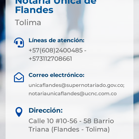
Notaría Única de
Flandes
Tolima
Líneas de atención:

+57(608)2400485 -
+573112708661
Correo electrónico:

unicaflandes@supernotariado.gov.co;
notariaunicaflandes@ucnc.com.co
Dirección:

Calle 10 #10-56 - 58 Barrio
Triana (Flandes - Tolima)