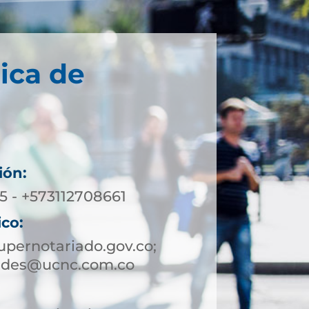
ica de
ión:
 - +573112708661
ico:
pernotariado.gov.co;
andes@ucnc.com.co