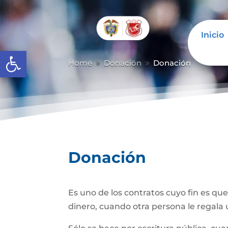
Inicio
Abrir barra de herramientas
Home
Donación
Donación
9
9
Donación
Es uno de los contratos cuyo fin es qu
dinero, cuando otra persona le regala u