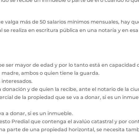
ando se recibe un inmueble o parte de él o cuando lo que
e valga más de 50 salarios mínimos mensuales, hay que
l se realiza en escritura pública en una notaría y en es
be ser mayor de edad y por lo tanto está en capacidad d
a madre, ambos o quien tiene la guarda.
 interesados.
a donación y de quien la recibe, ante el notario de la c
ercial de la propiedad que se va a donar, si es un inmu
va a donar, si es un inmueble.
sto Predial que contenga el avalúo catastral y por contr
a parte de una propiedad horizontal, se necesita tambié