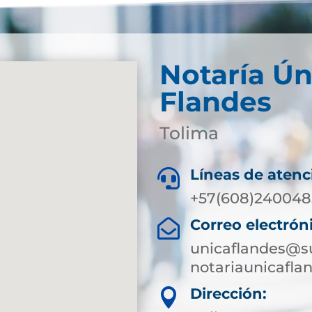
Notaría Ún
Flandes
Tolima
Líneas de atenc

+57(608)2400485
Correo electrón

unicaflandes@su
notariaunicafl
Dirección:
