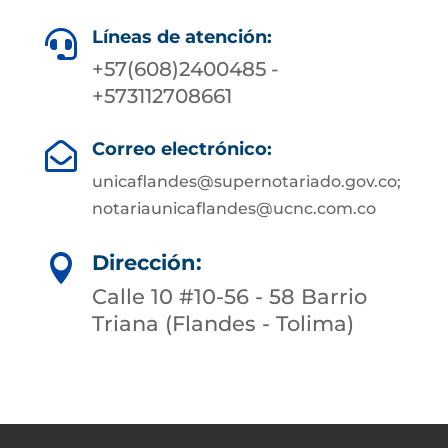
Líneas de atención:

+57(608)2400485 -
+573112708661
Correo electrónico:

unicaflandes@supernotariado.gov.co;
notariaunicaflandes@ucnc.com.co
Dirección:

Calle 10 #10-56 - 58 Barrio
Triana (Flandes - Tolima)