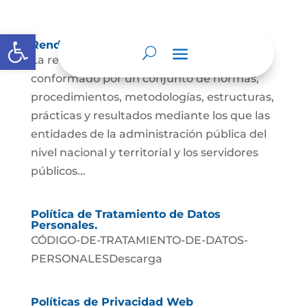
Abrir barra de herramientas
Rendición de cuentas
La rendición de cuentas es el proceso
conformado por un conjunto de normas,
procedimientos, metodologías, estructuras,
prácticas y resultados mediante los que las
entidades de la administración pública del
nivel nacional y territorial y los servidores
públicos...
Política de Tratamiento de Datos
Personales.
CÓDIGO-DE-TRATAMIENTO-DE-DATOS-
PERSONALESDescarga
Políticas de Privacidad Web