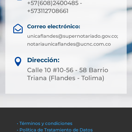
+57(608)2400485 -
+573112708661
Correo electrónico:

unicaflandes@supernotariado.gov.co;
notariaunicaflandes@ucnc.com.co
Dirección:

Calle 10 #10-56 - 58 Barrio
Triana (Flandes - Tolima)
• Términos y condiciones
• Política de Tratamiento de Datos