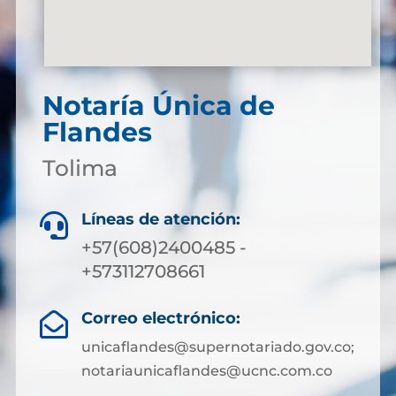
Notaría Única de
Flandes
Tolima
Líneas de atención:

+57(608)2400485 -
+573112708661
Correo electrónico:

unicaflandes@supernotariado.gov.co;
notariaunicaflandes@ucnc.com.co