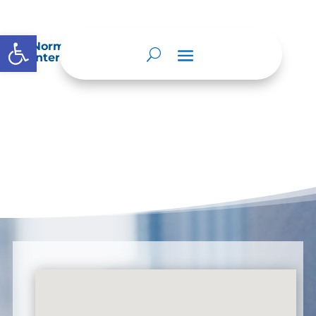
Abrir barra de herramientas
Normatividad especial que les aplique de
interés.