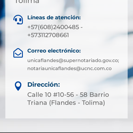
Tolima
Líneas de atención:

+57(608)2400485 -
+573112708661
Correo electrónico:

unicaflandes@supernotariado.gov.co;
notariaunicaflandes@ucnc.com.co
Dirección:

Calle 10 #10-56 - 58 Barrio
Triana (Flandes - Tolima)