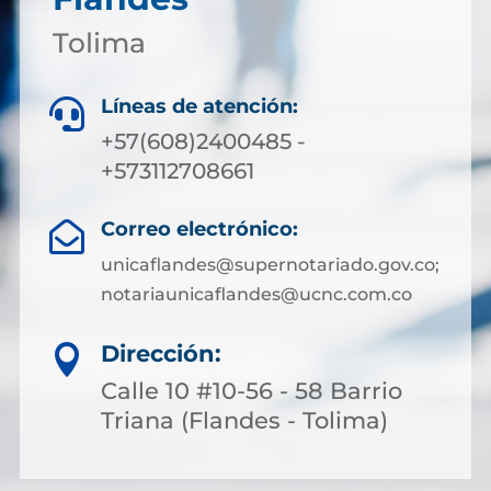
Tolima
Líneas de atención:

+57(608)2400485 -
+573112708661
Correo electrónico:

unicaflandes@supernotariado.gov.co;
notariaunicaflandes@ucnc.com.co
Dirección:

Calle 10 #10-56 - 58 Barrio
Triana (Flandes - Tolima)