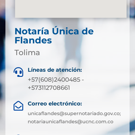
Notaría Única de
Flandes
Tolima
Líneas de atención:

+57(608)2400485 -
+573112708661
Correo electrónico:

unicaflandes@supernotariado.gov.co;
notariaunicaflandes@ucnc.com.co