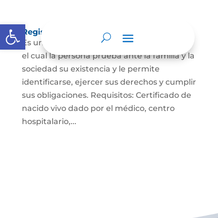
Abrir barra de herramientas
Registro Civil de Nacimiento
Es un documento indispensable mediante
el cual la persona prueba ante la familia y la
sociedad su existencia y le permite
identificarse, ejercer sus derechos y cumplir
sus obligaciones. Requisitos: Certificado de
nacido vivo dado por el médico, centro
hospitalario,...