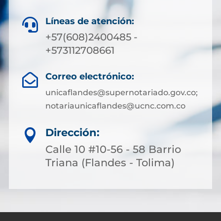
Líneas de atención:

+57(608)2400485 -
+573112708661
Correo electrónico:

unicaflandes@supernotariado.gov.co;
notariaunicaflandes@ucnc.com.co
Dirección:

Calle 10 #10-56 - 58 Barrio
Triana (Flandes - Tolima)