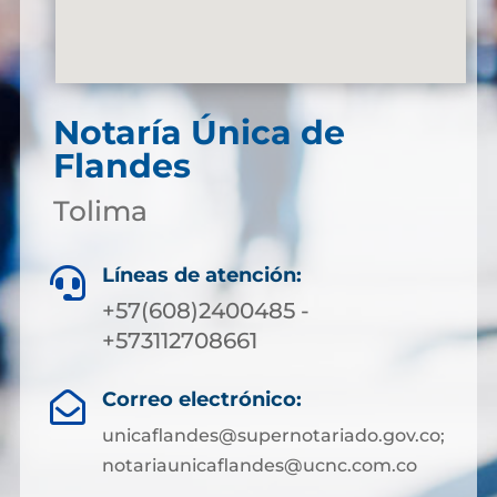
Notaría Única de
Flandes
Tolima
Líneas de atención:

+57(608)2400485 -
+573112708661
Correo electrónico:

unicaflandes@supernotariado.gov.co;
notariaunicaflandes@ucnc.com.co