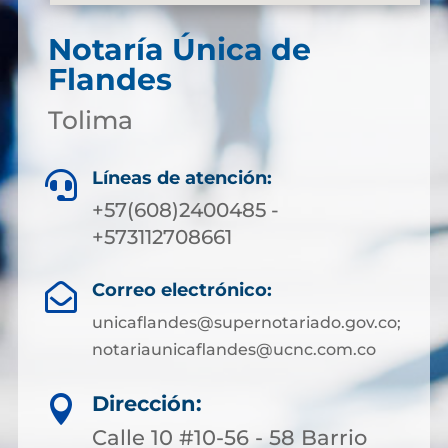
Notaría Única de
Flandes
Tolima
Líneas de atención:

+57(608)2400485 -
+573112708661
Correo electrónico:

unicaflandes@supernotariado.gov.co;
notariaunicaflandes@ucnc.com.co
Dirección:

Calle 10 #10-56 - 58 Barrio