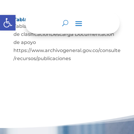
Abrir barra de herramientas
Tablas de retención documental
Tablas de retención documental y cuadro
de clasificaciónDescarga Documentación
de apoyo
https://www.archivogeneral.gov.co/consulte
/recursos/publicaciones